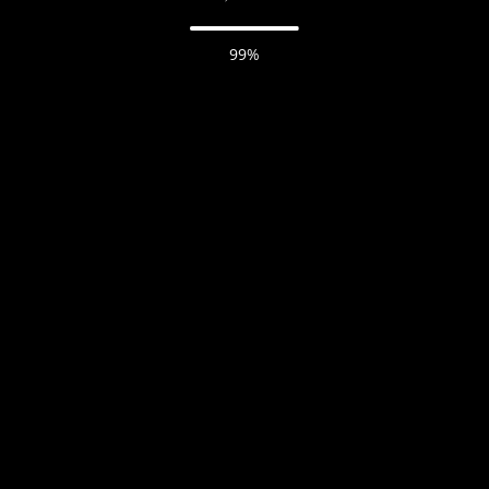
Thunderslash
99%