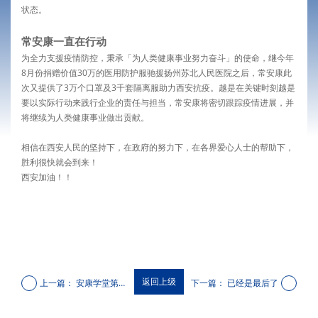
状态。
常安康一直在行动
为全力支援疫情防控，秉承「为人类健康事业努力奋斗」的使命，继今年
8月份捐赠价值30万的医用防护服驰援扬州苏北人民医院之后，常安康此
次又提供了3万个口罩及3千套隔离服助力西安抗疫。越是在关键时刻越是
要以实际行动来践行企业的责任与担当，常安康将密切跟踪疫情进展，并
将继续为人类健康事业做出贡献。
相信在西安人民的坚持下，在政府的努力下，在各界爱心人士的帮助下，
胜利很快就会到来！
西安加油！！
返回上级
上一篇：
安康学堂第十
下一篇：
已经是最后了
一期 | 济南站