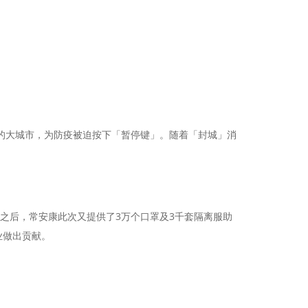
口的大城市，为防疫被迫按下「暂停键」。随着「封城」消
之后，常安康此次又提供了3万个口罩及3千套隔离服助
业做出贡献。